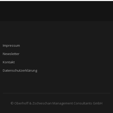
Impressum
Newsle
t
ter
Kontakt
Datenschutzerklärung
© Oberhoff & Zschieschan Management Consultants GmbH